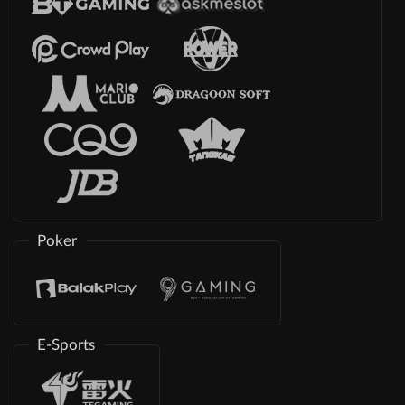
Poker
E-Sports