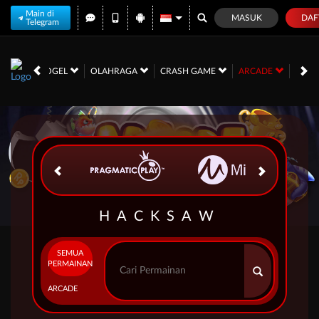
Main di
MASUK
DAF
Telegram
RACE
TOGEL
OLAHRAGA
CRASH GAME
ARCADE
POK
HACKSAW
SEMUA
PERMAINAN
ARCADE