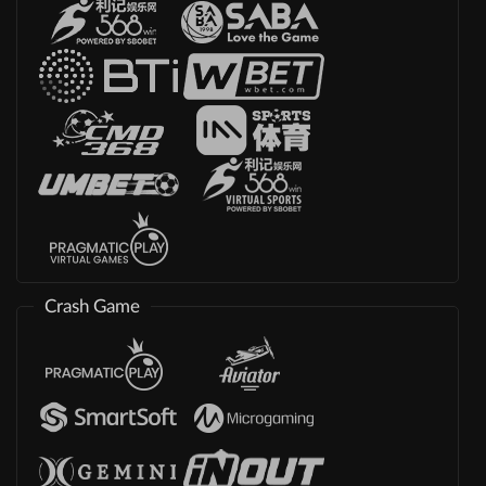
Crash Game