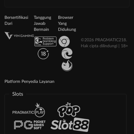
Bersertifikasi
Tanggung
Browser
Dari
Jawab
Yang
Bermain
Didukung
©2026 PRAGMATIC218.
Hak cipta dilindungi | 18+
Platform Penyedia Layanan
Slots