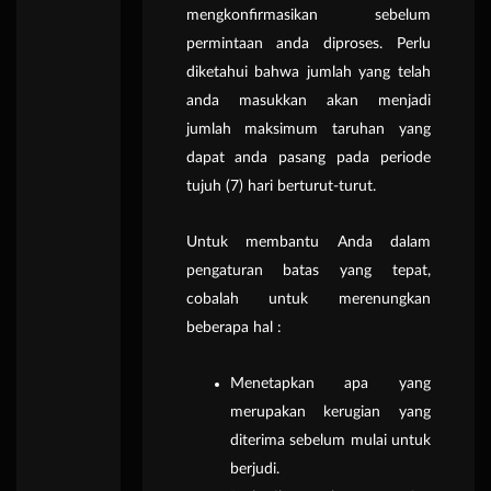
mengkonfirmasikan sebelum
permintaan anda diproses. Perlu
diketahui bahwa jumlah yang telah
anda masukkan akan menjadi
jumlah maksimum taruhan yang
dapat anda pasang pada periode
tujuh (7) hari berturut-turut.
Untuk membantu Anda dalam
pengaturan batas yang tepat,
cobalah untuk merenungkan
beberapa hal :
Menetapkan apa yang
merupakan kerugian yang
diterima sebelum mulai untuk
berjudi.