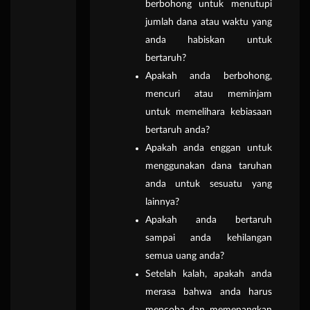
berbohong untuk menutupi
jumlah dana atau waktu yang
anda habiskan untuk
bertaruh?
Apakah anda berbohong,
mencuri atau meminjam
untuk memelihara kebiasaan
bertaruh anda?
Apakah anda enggan untuk
menggunakan dana taruhan
anda untuk sesuatu yang
lainnya?
Apakah anda bertaruh
sampai anda kehilangan
semua uang anda?
Setelah kalah, apakah anda
merasa bahwa anda harus