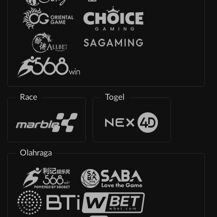
Race
Togel
Olahraga