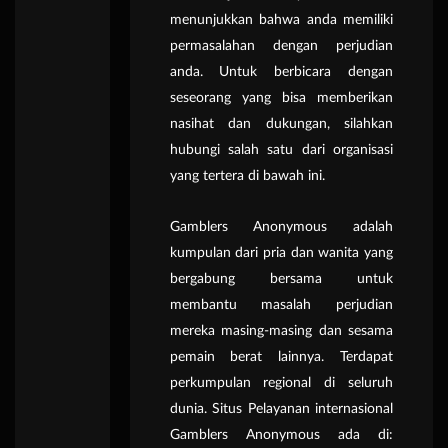
menunjukkan bahwa anda memiliki
permasalahan dengan perjudian
anda. Untuk berbicara dengan
seseorang yang bisa memberikan
nasihat dan dukungan, silahkan
hubungi salah satu dari organisasi
yang tertera di bawah ini.
Gamblers Anonymous adalah
kumpulan dari pria dan wanita yang
bergabung bersama untuk
membantu masalah perjudian
mereka masing-masing dan sesama
pemain berat lainnya. Terdapat
perkumpulan regional di seluruh
dunia. Situs Pelayanan internasional
Gamblers Anonymous ada di: