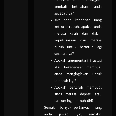
mencoba dan memenangkan
kembali kekalahan anda
secepatnya?
Jika anda kehabisan uang
ketika bertaruh, apakah anda
merasa kalah dan dalam
keputusasaan dan merasa
butuh untuk bertaruh lagi
secepatnya?
Apakah argumentasi, frustasi
atau kekecewaan membuat
anda menginginkan untuk
bertaruh lagi?
Apakah bertaruh membuat
anda merasa depresi atau
bahkan ingin bunuh diri?
Semakin banyak pertanyaan yang
anda jawab 'ya', semakin