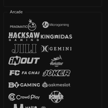
Arcade