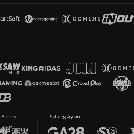
-Sports
Sabung Ayam