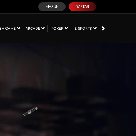
MASUK
DAFTAR
SH GAME
ARCADE
POKER
E-SPORTS
SABUNG AYAM