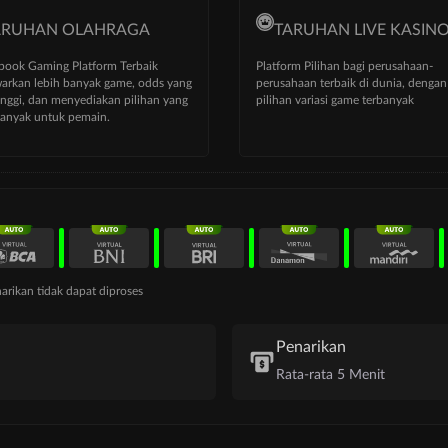
ARUHAN OLAHRAGA
TARUHAN LIVE KASIN
book Gaming Platform Terbaik
Platform Pilihan bagi perusahaan-
rkan lebih banyak game, odds yang
perusahaan terbaik di dunia, dengan
tinggi, dan menyediakan pilihan yang
pilihan variasi game terbanyak
banyak untuk pemain.
arikan tidak dapat diproses
Penarikan
Rata-rata 5 Menit