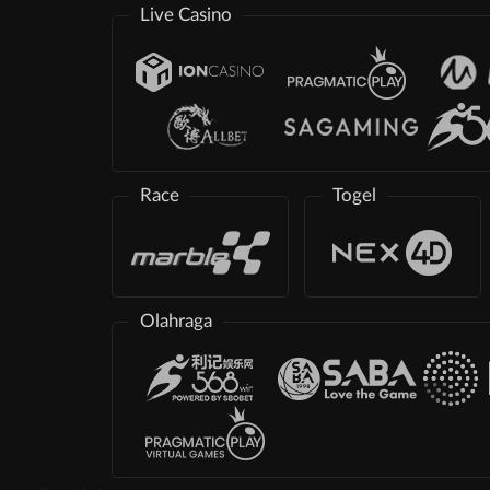
Live Casino
Race
Togel
Olahraga