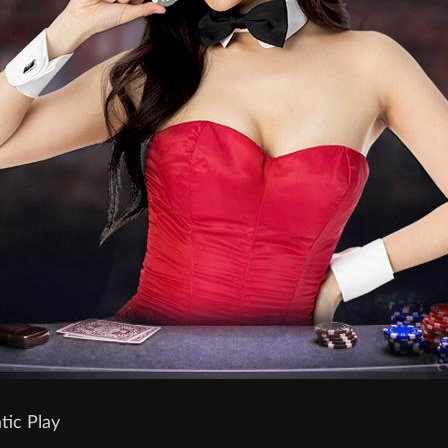
tic Play