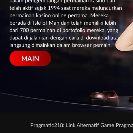
dalam pemgembangan permainan kasino dan
telah aktif sejak 1994 saat mereka meluncurkan
permainan kasino online pertama. Mereka
berada di Isle of Man dan telah memiliki lebih
dari 700 permainan di portofolio mereka, yang
dapat di jalankan dengan cara di download atau
langsung dimainkan dalam browser pemain.
MAIN
Pragmatic218: Link Alternatif Game Pragma