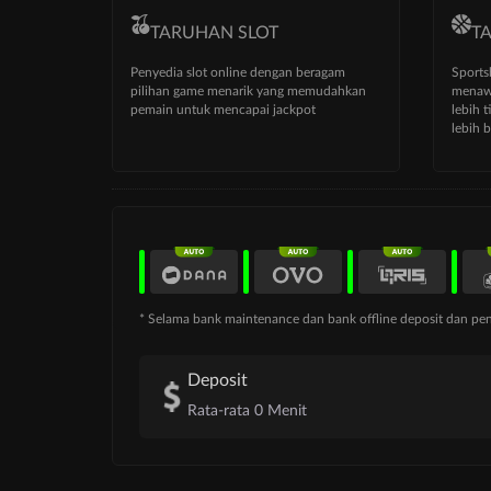
TARUHAN SLOT
T
Penyedia slot online dengan beragam
Sports
pilihan game menarik yang memudahkan
menawa
pemain untuk mencapai jackpot
lebih 
lebih 
* Selama bank maintenance dan bank offline deposit dan pen
Deposit
Rata-rata 0 Menit